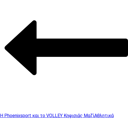
Η Phoenixsport και το VOLLEY Κηφισιάς Μαζί
Αθλητικά